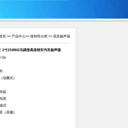
首页
>>
产品中心
>>
按特性分类
>>
高音扬声器
3a】2寸25W8Ω马蹄形高音轿车汽车扬声器
-3a
车
（动圈式）
纸盆
纸质
磁式
音（高频）