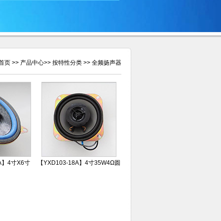
首页
>>
产品中心
>>
按特性分类
>>
全频扬声器
3A】4寸X6寸
【YXD103-18A】4寸35W4Ω圆
大客汽车扬声器
形全频皮卡汽车扬声器