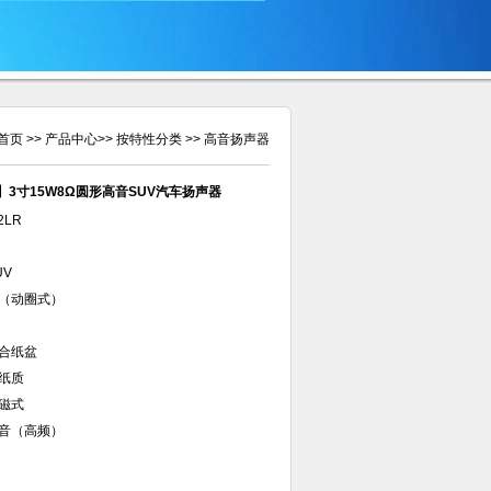
首页
>>
产品中心
>>
按特性分类
>>
高音扬声器
LR】3寸15W8Ω圆形高音SUV汽车扬声器
2LR
UV
（动圈式）
合纸盆
纸质
磁式
音（高频）